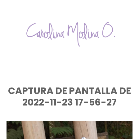
Skip
to
content
Carolina
PSICÓLOGA
ESPECIALISTA
Molina
EN
CLÍNICA
O.
Y
DESARROLLO
INFANTIL
CAPTURA DE PANTALLA DE
–
COACH
2022-11-23 17-56-27