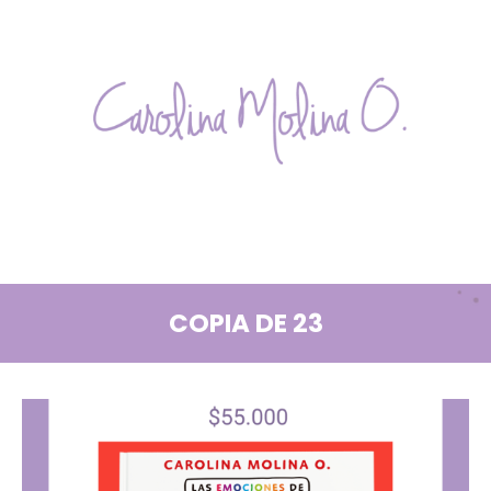
Skip
to
content
Carolina
PSICÓLOGA
ESPECIALISTA
Molina
EN
CLÍNICA
O.
Y
DESARROLLO
INFANTIL
COPIA DE 23
–
COACH